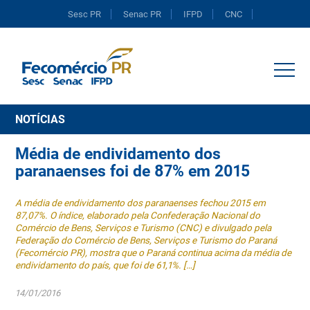
Sesc PR
Senac PR
IFPD
CNC
Portal do Comércio
NOTÍCIAS
Média de endividamento dos
paranaenses foi de 87% em 2015
A média de endividamento dos paranaenses fechou 2015 em
87,07%. O índice, elaborado pela Confederação Nacional do
Comércio de Bens, Serviços e Turismo (CNC) e divulgado pela
Federação do Comércio de Bens, Serviços e Turismo do Paraná
(Fecomércio PR), mostra que o Paraná continua acima da média de
endividamento do país, que foi de 61,1%. […]
14/01/2016