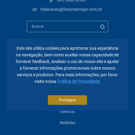
(41) 3883.4500
federacao@fecomerciopr.com.br
Este site utiliza cookies para aprimorar sua experiência
Páginas mais visitadas
na navegação, bem como auxiliar nossa capacidade de
fornecer feedback, analisar o uso do nosso site e ajudar
A Fecomércio PR
a fornecer informações promocionais sobre nossos
serviços e produtos. Para mais informações, por favor
Sindicatos
visite nossa
Política de Privacidade.
Institucional
Prosseguir
Atuação
Eventos
Notícias