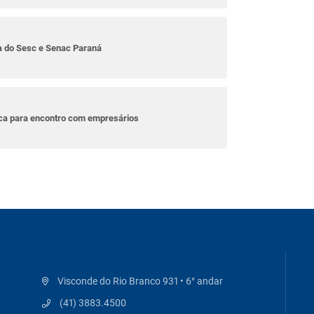
ta do Sesc e Senac Paraná
ica para encontro com empresários
Visconde do Rio Branco 931 • 6° andar
(41) 3883.4500