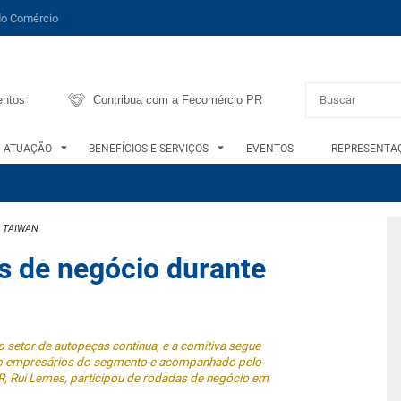
do Comércio
entos
Contribua com a Fecomércio PR
ATUAÇÃO
BENEFÍCIOS E SERVIÇOS
EVENTOS
REPRESENTAÇ
A TAIWAN
s de negócio durante
etor de autopeças continua, e a comitiva segue
ito empresários do segmento e acompanhado pelo
R, Rui Lemes, participou de rodadas de negócio em