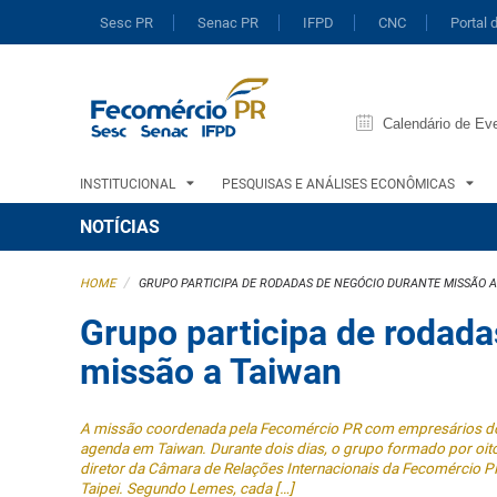
Sesc PR
Senac PR
IFPD
CNC
Portal 
Calendário de Ev
INSTITUCIONAL
PESQUISAS E ANÁLISES ECONÔMICAS
NOTÍCIAS
/
HOME
GRUPO PARTICIPA DE RODADAS DE NEGÓCIO DURANTE MISSÃO 
Grupo participa de rodada
missão a Taiwan
A missão coordenada pela Fecomércio PR com empresários do s
agenda em Taiwan. Durante dois dias, o grupo formado por o
diretor da Câmara de Relações Internacionais da Fecomércio P
Taipei. Segundo Lemes, cada […]