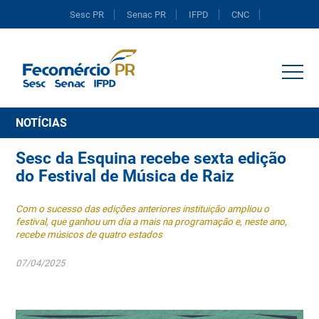
Sesc PR
Senac PR
IFPD
CNC
Portal do Comércio
NOTÍCIAS
Sesc da Esquina recebe sexta edição
do Festival de Música de Raiz
Com o sucesso das edições anteriores instituição ampliou o
festival, que ganhou um dia a mais na programação e, neste ano,
recebe músicos de quatro estados
07/04/2025