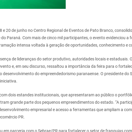
 18 e 20 de junho no Centro Regional de Eventos de Pato Branco, consol
do Paraná. Com mais de cinco mil participantes, o evento evidenciou a 
ogramação intensa voltada à geração de oportunidades, conhecimento e c
esença de lideranças do setor produtivo, autoridades locais e estaduais.
evento e, em seu discurso, ressaltou a importância da feira para o fort
o desenvolvimento do empreendedorismo paranaense. O presidente do Si
niciativa.
 dois estandes institucionais, que apresentaram ao público o portfólio
entram grande parte dos pequenos empreendimentos do estado. “A partic
desenvolvimento empresarial e acesso a ferramentas que ampliam a comp
ecomércio PR.
ou em parceria com o Sebrae/PR para fortalecer o setor de franquias c