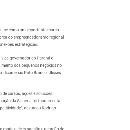
idou-se como um importante marco
força do empreendedorismo regional
onexões estratégicas.
 O vice-governador do Paraná e
alecimento dos pequenos negócios no
ndicomércio Pato Branco, Ulisses
 de cursos, ações e soluções
ipação da Sistema foi fundamental
etitividade”, destacou Rodrigo
omo modelo de expansão e geração de