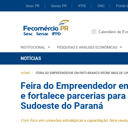
Sesc PR
Senac PR
IFPD
CNC
Portal 
Calendário de Ev
INSTITUCIONAL
PESQUISAS E ANÁLISES ECONÔMICAS
NOTÍCIAS
/
HOME
FEIRA DO EMPREENDEDOR EM PATO BRANCO REÚNE MAIS DE CIN
Feira do Empreendedor em
e fortalece parcerias par
Sudoeste do Paraná
Com foco em conexões estratégicas e capacitação, feira reuniu