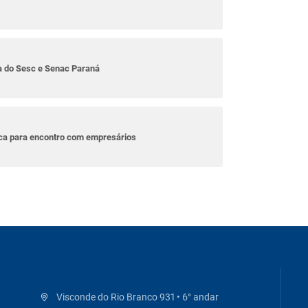
ta do Sesc e Senac Paraná
ica para encontro com empresários
Visconde do Rio Branco 931 • 6° andar