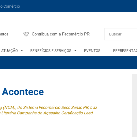
do Comércio
entos
Contribua com a Fecomércio PR
ATUAÇÃO
BENEFÍCIOS E SERVIÇOS
EVENTOS
REPRESENTAÇ
o Acontece
 (NCM), do Sistema Fecomércio Sesc Senac PR, traz
a Literária Campanha do Agasalho Certificação Leed