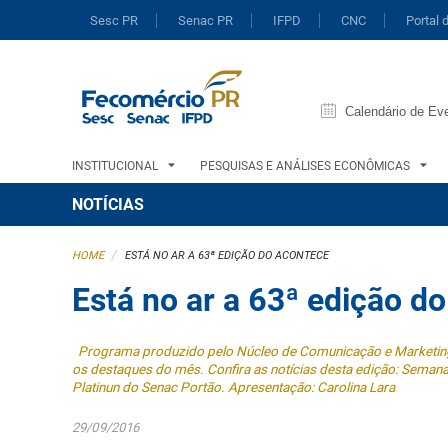
Sesc PR
Senac PR
IFPD
CNC
Portal 
Calendário de Ev
INSTITUCIONAL
PESQUISAS E ANÁLISES ECONÔMICAS
NOTÍCIAS
/
HOME
ESTÁ NO AR A 63ª EDIÇÃO DO ACONTECE
Está no ar a 63ª edição d
Programa produzido pelo Núcleo de Comunicação e Marketing
os destaques do mês. Confira as notícias desta edição: Seman
Platinun do Senac Portão. Apresentação: Carolina Lara
29/09/2016