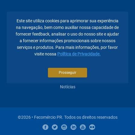
Páginas mais visitadas
Este site utiliza cookies para aprimorar sua experiência
na navegação, bem como auxiliar nossa capacidade de
A Fecomércio PR
fornecer feedback, analisar o uso do nosso site e ajudar
a fornecer informações promocionais sobre nossos
Sindicatos
serviços e produtos. Para mais informações, por favor
Institucional
visite nossa
Política de Privacidade.
Atuação
Prosseguir
Eventos
Notícias
©2026 • Fecomércio PR. Todos os direitos reservados