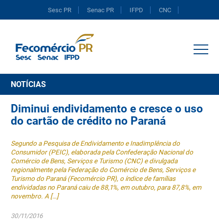
Sesc PR
Senac PR
IFPD
CNC
Portal do Comércio
NOTÍCIAS
Diminui endividamento e cresce o uso
do cartão de crédito no Paraná
Segundo a Pesquisa de Endividamento e Inadimplência do
Consumidor (PEIC), elaborada pela Confederação Nacional do
Comércio de Bens, Serviços e Turismo (CNC) e divulgada
regionalmente pela Federação do Comércio de Bens, Serviços e
Turismo do Paraná (Fecomércio PR), o índice de famílias
endividadas no Paraná caiu de 88,1%, em outubro, para 87,8%, em
novembro. A […]
30/11/2016