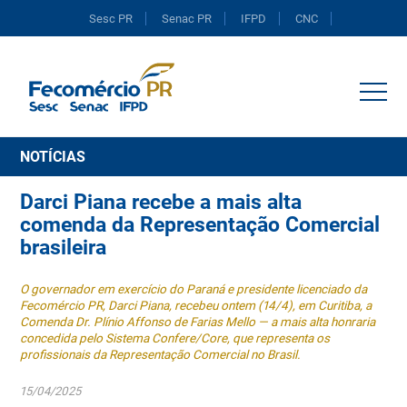
Sesc PR
Senac PR
IFPD
CNC
Portal do Comércio
NOTÍCIAS
Darci Piana recebe a mais alta
comenda da Representação Comercial
brasileira
O governador em exercício do Paraná e presidente licenciado da
Fecomércio PR, Darci Piana, recebeu ontem (14/4), em Curitiba, a
Comenda Dr. Plínio Affonso de Farias Mello — a mais alta honraria
concedida pelo Sistema Confere/Core, que representa os
profissionais da Representação Comercial no Brasil.
15/04/2025