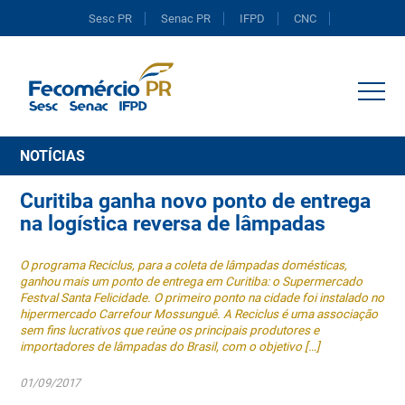
Sesc PR
Senac PR
IFPD
CNC
Portal do Comércio
NOTÍCIAS
Curitiba ganha novo ponto de entrega
na logística reversa de lâmpadas
O programa Reciclus, para a coleta de lâmpadas domésticas,
ganhou mais um ponto de entrega em Curitiba: o Supermercado
Festval Santa Felicidade. O primeiro ponto na cidade foi instalado no
hipermercado Carrefour Mossunguê. A Reciclus é uma associação
sem fins lucrativos que reúne os principais produtores e
importadores de lâmpadas do Brasil, com o objetivo […]
01/09/2017