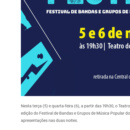
Nesta terça (5) e quarta-feira (6), a partir das 19h30, o Tea
edição do Festival de Bandas e Grupos de Música Popular do
apresentações nas duas noites.