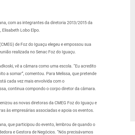
ana, com as integrantes da diretoria 2013/2015 da
 Elisabeth Lobo Elpo.
(CMEG) de Foz do Iguaçu elegeu e empossou sua
reunião realizada no Senac Foz do Iguaçu.
adkoski, vê a câmara como uma escola. “Eu acredito
uito a somar”, comentou. Para Melissa, que pretende
está cada vez mais envolvida com o
issa, continua compondo o corpo diretor da câmara.
benizou as novas diretoras da CMEG Foz do Iguaçu e
tras às empresárias associadas e apoia os eventos.
ana, que participou do evento, lembrou de quando o
dedora e Gestora de Negócios. “Nós precisávamos