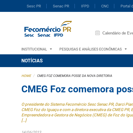
Sesc PR
Senac PR
IFPD
CNC
Portal 
Calendário de Ev
INSTITUCIONAL
PESQUISAS E ANÁLISES ECONÔMICAS
NOTÍCIAS
/
HOME
CMEG FOZ COMEMORA POSSE DA NOVA DIRETORIA
CMEG Foz comemora posse
O presidente do Sistema Fecomércio Sesc Senac PR, Darci Pian
CMEG Foz do Iguaçu e com a diretora executiva da CMEG PR, E
Empreendedora e Gestora de Negócios (CMEG) de Foz do Iguaçu
[…]
14/06/2013