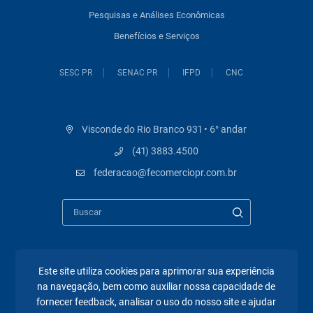
Pesquisas e Análises Econômicas
Benefícios e Serviços
SESC PR
SENAC PR
IFPD
CNC
Visconde do Rio Branco 931 • 6° andar
(41) 3883.4500
federacao@fecomerciopr.com.br
Este site utiliza cookies para aprimorar sua experiência
Páginas mais visitadas
na navegação, bem como auxiliar nossa capacidade de
fornecer feedback, analisar o uso do nosso site e ajudar
A Fecomércio PR