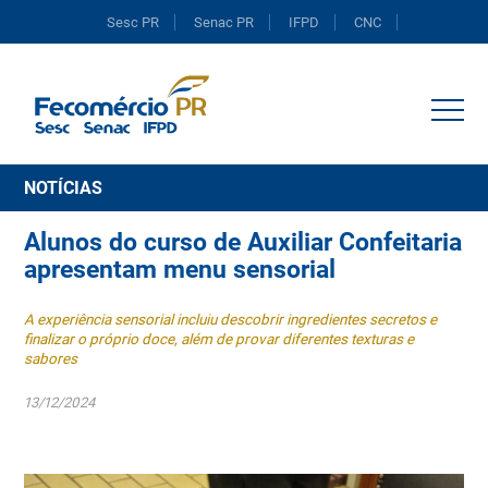
Sesc PR
Senac PR
IFPD
CNC
Portal do Comércio
NOTÍCIAS
Alunos do curso de Auxiliar Confeitaria
apresentam menu sensorial
A experiência sensorial incluiu descobrir ingredientes secretos e
finalizar o próprio doce, além de provar diferentes texturas e
sabores
13/12/2024