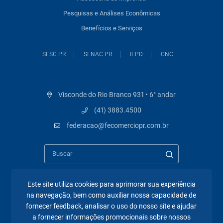
Pesquisas e Análises Econômicas
Benefícios e Serviços
SESC PR
SENAC PR
IFPD
CNC
Visconde do Rio Branco 931 • 6° andar
(41) 3883.4500
federacao@fecomerciopr.com.br
Este site utiliza cookies para aprimorar sua experiência
na navegação, bem como auxiliar nossa capacidade de
Páginas mais visitadas
fornecer feedback, analisar o uso do nosso site e ajudar
a fornecer informações promocionais sobre nossos
A Fecomércio PR