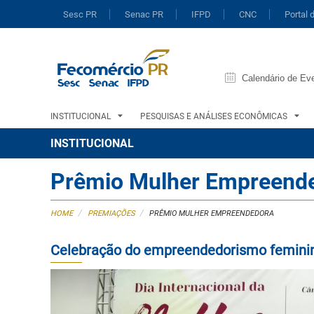
Sesc PR
Senac PR
IFPD
CNC
Portal 
Calendário de Ev
INSTITUCIONAL
PESQUISAS E ANÁLISES ECONÔMICAS
INSTITUCIONAL
Prêmio Mulher Empreend
/
/
HOME
PREMIAÇÕES
PRÊMIO MULHER EMPREENDEDORA
Celebração do empreendedorismo femini