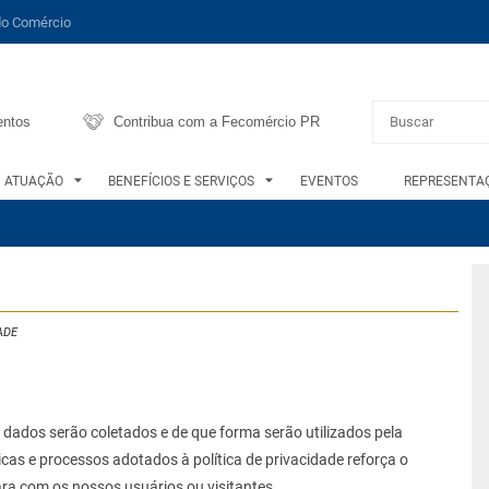
do Comércio
entos
Contribua com a Fecomércio PR
ATUAÇÃO
BENEFÍCIOS E SERVIÇOS
EVENTOS
REPRESENTAÇ
ADE
s dados serão coletados e de que forma serão utilizados pela
cas e processos adotados à política de privacidade reforça o
ra com os nossos usuários ou visitantes.