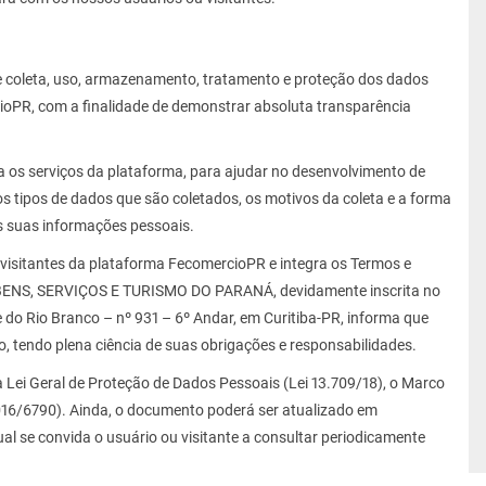
e coleta, uso, armazenamento, tratamento e proteção dos dados
ioPR, com a finalidade de demonstrar absoluta transparência
a os serviços da plataforma, para ajudar no desenvolvimento de
os tipos de dados que são coletados, os motivos da coleta e a forma
as suas informações pessoais.
u visitantes da plataforma FecomercioPR e integra os Termos e
ENS, SERVIÇOS E TURISMO DO PARANÁ, devidamente inscrita no
o Rio Branco – nº 931 – 6º Andar, em Curitiba-PR, informa que
, tendo plena ciência de suas obrigações e responsabilidades.
Lei Geral de Proteção de Dados Pessoais (Lei 13.709/18), o Marco
 2016/6790). Ainda, o documento poderá ser atualizado em
al se convida o usuário ou visitante a consultar periodicamente