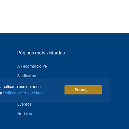
Páginas mais visitadas
A Fecomércio PR
Sindicatos
Institucional
 analisar o uso do nosso
Prosseguir
sa
Política de Privacidade.
Atuação
Eventos
Notícias