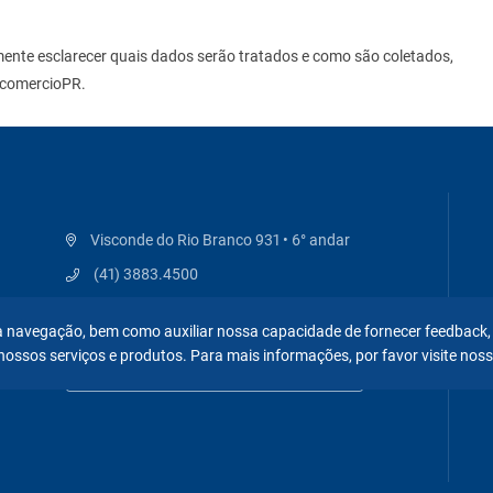
smente esclarecer quais dados serão tratados e como são coletados,
ecomercioPR.
Visconde do Rio Branco 931 • 6° andar
(41) 3883.4500
federacao@fecomerciopr.com.br
 na navegação, bem como auxiliar nossa capacidade de fornecer feedback,
nossos serviços e produtos. Para mais informações, por favor visite nos