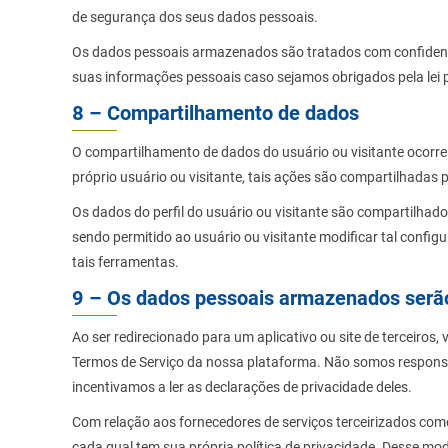
de segurança dos seus dados pessoais.
Os dados pessoais armazenados são tratados com confidencia
suas informações pessoais caso sejamos obrigados pela lei p
8 – Compartilhamento de dados
O compartilhamento de dados do usuário ou visitante ocorre
próprio usuário ou visitante, tais ações são compartilhadas 
Os dados do perfil do usuário ou visitante são compartilha
sendo permitido ao usuário ou visitante modificar tal config
tais ferramentas.
9 – Os dados pessoais armazenados serão 
Ao ser redirecionado para um aplicativo ou site de terceiros,
Termos de Serviço da nossa plataforma. Não somos responsáve
incentivamos a ler as declarações de privacidade deles.
Com relação aos fornecedores de serviços terceirizados c
cada qual tem sua própria política de privacidade. Desse mo