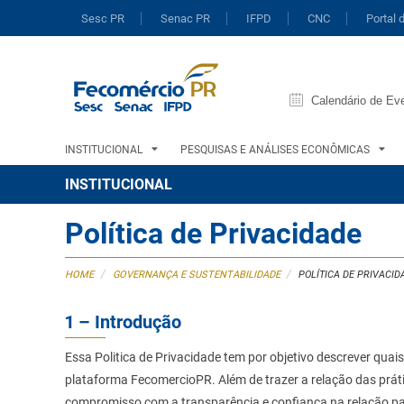
Sesc PR
Senac PR
IFPD
CNC
Portal 
Calendário de Ev
INSTITUCIONAL
PESQUISAS E ANÁLISES ECONÔMICAS
INSTITUCIONAL
Política de Privacidade
/
/
HOME
GOVERNANÇA E SUSTENTABILIDADE
POLÍTICA DE PRIVACID
1 – Introdução
Essa Politica de Privacidade tem por objetivo descrever quai
plataforma FecomercioPR. Além de trazer a relação das práti
compromisso com a transparência e confiança na relação pa