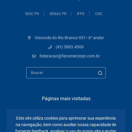
SESC PR
SENAC PR
IFPD
CNC
Visconde do Rio Branco 931 • 6° andar
(41) 3883.4500
federacao@fecomerciopr.com.br
Páginas mais visitadas
A Fecomércio PR
Este site utiliza cookies para aprimorar sua experiência
Sindicatos
na navegação, bem como auxiliar nossa capacidade de
fornecer feedback, analisar o uso do nosso site e ajudar