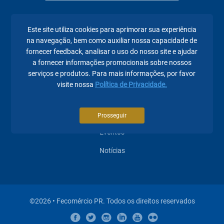
Este site utiliza cookies para aprimorar sua experiência
Páginas mais visitadas
na navegação, bem como auxiliar nossa capacidade de
fornecer feedback, analisar o uso do nosso site e ajudar
A Fecomércio PR
a fornecer informações promocionais sobre nossos
serviços e produtos. Para mais informações, por favor
Sindicatos
visite nossa
Política de Privacidade.
Institucional
Atuação
Prosseguir
Eventos
Notícias
©2026 • Fecomércio PR. Todos os direitos reservados