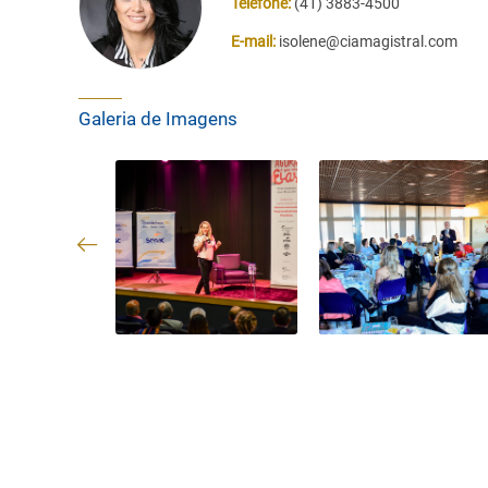
Telefone:
(41) 3883-4500
E-mail:
isolene@ciamagistral.com
Galeria de Imagens