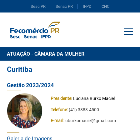
Sesc PR
Senac PR
IFPD
CNC
Portal do Comércio
ATUAÇÃO - CÂMARA DA MULHER
Curitiba
Gestão 2023/2024
Presidente:
Luciana Burko Maciel
Telefone:
(41) 3883-4500
E-mail:
luburkomaciel@gmail.com
Galeria de Imagens