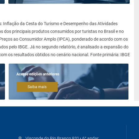
les: Inflação da Cesta do Turismo e Desempenho das Atividades
s dos principais produtos consumidos por turistas no Brasil e no
 de Preços ao Consumidor Amplo (IPCA), ponderado de acordo com os
ados pelo IBGE. Já no segundo relatório, é analisado a expansão do
om os resultados obtidos no cenário nacional. Fonte primária: IBGE
Acesse edições anteriores
Saiba mais
Visconde do Rio Branco 931 • 6° andar