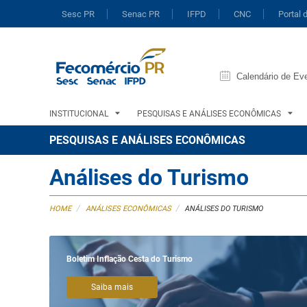
Sesc PR
Senac PR
IFPD
CNC
Portal 
Calendário de Ev
INSTITUCIONAL
PESQUISAS E ANÁLISES ECONÔMICAS
PESQUISAS E ANÁLISES ECONÔMICAS
Análises do Turismo
/
/
HOME
ANÁLISES ECONÔMICAS
ANÁLISES DO TURISMO
Boletim Inflação Cesta do Turismo
Saiba mais